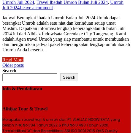
Umroh Juli 2024
,
Travel Ibadah Umroh Bulan Juli 2024
,
Umroh
Juli 2024
Leave a comment
Jadwal Berangkat Ibadah Umroh Bulan Juli 2024 Untuk dapat
berangkat Umroh adalah satu niat dan kerinduan setiap umat
Muslim. Dapatkan informasi lengkap keberangkatan di bulan Juli
2024 ini dari Alhijaz Indowisata Greenlake City Tangerang. Kami
adalah Agen travel Umroh yang siap membantu untuk membuatkan
dan mengirimkan jadwal paket keberangkatan lengkap untuk ibadah
Umroh Anda berserta…
Read More
Posts
Older posts
Search
navigation
Search
Info & Pendaftaran
Alhijaz Tour & Travel
Merupakan travel haji & umroh dari PT. ALHIJAZ INDOWISATA yang
berizin PIHK No.304 Tahun 2022 & PPIU No.U.490 Tahun 2020.
Terakreditasi "A" dan Bersertifikasi SNI ISO 9001:2015 QMS Quality