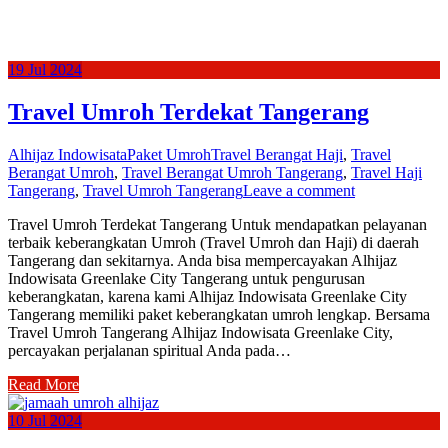
19
Jul
2024
Travel Umroh Terdekat Tangerang
Alhijaz Indowisata
Paket Umroh
Travel Berangat Haji
,
Travel
Berangat Umroh
,
Travel Berangat Umroh Tangerang
,
Travel Haji
Tangerang
,
Travel Umroh Tangerang
Leave a comment
Travel Umroh Terdekat Tangerang Untuk mendapatkan pelayanan
terbaik keberangkatan Umroh (Travel Umroh dan Haji) di daerah
Tangerang dan sekitarnya. Anda bisa mempercayakan Alhijaz
Indowisata Greenlake City Tangerang untuk pengurusan
keberangkatan, karena kami Alhijaz Indowisata Greenlake City
Tangerang memiliki paket keberangkatan umroh lengkap. Bersama
Travel Umroh Tangerang Alhijaz Indowisata Greenlake City,
percayakan perjalanan spiritual Anda pada…
Read More
10
Jul
2024