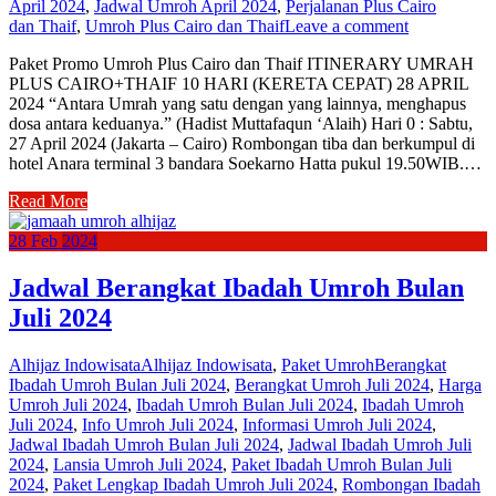
April 2024
,
Jadwal Umroh April 2024
,
Perjalanan Plus Cairo
dan Thaif
,
Umroh Plus Cairo dan Thaif
Leave a comment
Paket Promo Umroh Plus Cairo dan Thaif ITINERARY UMRAH
PLUS CAIRO+THAIF 10 HARI (KERETA CEPAT) 28 APRIL
2024 “Antara Umrah yang satu dengan yang lainnya, menghapus
dosa antara keduanya.” (Hadist Muttafaqun ‘Alaih) Hari 0 : Sabtu,
27 April 2024 (Jakarta – Cairo) Rombongan tiba dan berkumpul di
hotel Anara terminal 3 bandara Soekarno Hatta pukul 19.50WIB.…
Read More
28
Feb
2024
Jadwal Berangkat Ibadah Umroh Bulan
Juli 2024
Alhijaz Indowisata
Alhijaz Indowisata
,
Paket Umroh
Berangkat
Ibadah Umroh Bulan Juli 2024
,
Berangkat Umroh Juli 2024
,
Harga
Umroh Juli 2024
,
Ibadah Umroh Bulan Juli 2024
,
Ibadah Umroh
Juli 2024
,
Info Umroh Juli 2024
,
Informasi Umroh Juli 2024
,
Jadwal Ibadah Umroh Bulan Juli 2024
,
Jadwal Ibadah Umroh Juli
2024
,
Lansia Umroh Juli 2024
,
Paket Ibadah Umroh Bulan Juli
2024
,
Paket Lengkap Ibadah Umroh Juli 2024
,
Rombongan Ibadah