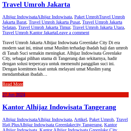
Travel Umroh Jakarta
Alhijaz Indowisata
Alhijaz Indowisata
,
Paket Umroh
Travel Umroh
Jakarta Barat
,
Travel Umroh Jakarta Pusat
,
Travel Umroh Jakarta
Selatan
,
Travel Umroh Jakarta Timur
,
Travel Umroh Jakarta Utara
,
Travel Umroh Kantor Jakarta
Leave a comment
Travel Umroh Jakarta Alhijaz Indowisata Greenlake City Di era
modern saat ini, minat umat Muslim terhadap ibadah haji dan umroh
di Tanah Suci semakin meningkat. Alhijaz Indowisata Greenlake
City, sebagai pilihan utama di Tangerang dan sekitarnya, hadir
dengan solusi terpercaya untuk memenuhi panggilan suci ini.
Dengan komitmen kuat untuk melayani umat Muslim yang
mendambakan ibadah…
Read More
27
Jun
2024
Kantor Alhijaz Indowisata Tangerang
Alhijaz Indowisata
Alhijaz Indowisata
,
Artikel
,
Paket Umroh
,
Travel
Haji Plus
Alhijaz Indowisata Greenlakecity Tangerang
,
Kantor
Alhijaz Indowisata
,
Kantor Alhijaz Indowisata Greenlake City
,