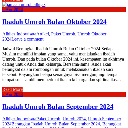
2
Apr
2024
Ibadah Umroh Bulan Oktober 2024
Alhijaz Indowisata
Artikel
,
Paket Umroh
,
Umroh Oktober
2024
Leave a comment
Jadwal Berangkat Ibadah Umroh Bulan Oktober 2024 Setiap
Muslim memiliki impian yang sama, yaitu menjalankan ibadah
Umroh. Dan pada bulan Oktober 2024 ini, kesempatan itu akhirnya
datang untuk Anda dan keluarga. Bersama-sama, Anda akan
berangkat dalam rombongan untuk melaksanakan ibadah suci
tersebut. Bayangkan betapa senangnya bisa mengunjungi tempat-
tempat suci sambil memperkuat ikatan keluarga dan spiritualitas…
Read More
2
Apr
2024
Ibadah Umroh Bulan September 2024
Alhijaz Indowisata
Paket Umroh
,
Umroh 2024
,
Umroh September
2024
Berangkat Ibadah Umroh Bulan September 2024
,
Berangkat