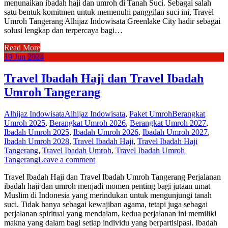
menunaikan ibadah haji dan umroh di Tanah Suci. Sebagai salah
satu bentuk komitmen untuk memenuhi panggilan suci ini, Travel
Umroh Tangerang Alhijaz Indowisata Greenlake City hadir sebagai
solusi lengkap dan terpercaya bagi…
Read More
19
Jun
2024
Travel Ibadah Haji dan Travel Ibadah
Umroh Tangerang
Alhijaz Indowisata
Alhijaz Indowisata
,
Paket Umroh
Berangkat
Umroh 2025
,
Berangkat Umroh 2026
,
Berangkat Umroh 2027
,
Ibadah Umroh 2025
,
Ibadah Umroh 2026
,
Ibadah Umroh 2027
,
Ibadah Umroh 2028
,
Travel Ibadah Haji
,
Travel Ibadah Haji
Tangerang
,
Travel Ibadah Umroh
,
Travel Ibadah Umroh
Tangerang
Leave a comment
Travel Ibadah Haji dan Travel Ibadah Umroh Tangerang Perjalanan
ibadah haji dan umroh menjadi momen penting bagi jutaan umat
Muslim di Indonesia yang merindukan untuk mengunjungi tanah
suci. Tidak hanya sebagai kewajiban agama, tetapi juga sebagai
perjalanan spiritual yang mendalam, kedua perjalanan ini memiliki
makna yang dalam bagi setiap individu yang berpartisipasi. Ibadah