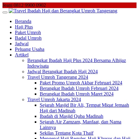
Skip
Jeani 0812 9900 0902
to
content
Beranda
Haji Plus
Paket Umroh
Badal Umroh
Jadwal
Peluang Usaha
Artikel
Berangkat Ibadah Haji Plus 2024 Bersama Alhijaz
Indowisata
Jadwal Berangkat Ibadah Haji 2024
Travel Umroh Tangerang 2024
Paket Promo Umroh Akbar Februari 2024
Berangkat Ibadah Umroh Februari 2024
Berangkat Ibadah Umroh Maret 2024
Travel Umroh Jakarta 2024
Sejarah Masjid Bir Ali, Tempat Miqat Jemaah
Haji dari Madinah
Ibadah di Masjid Quba Madinah
Sejarah Air Zamzam, Manfaat, dan Nama
Lainnya
Sekilas Tentang Kota Thaif
Mengenal Haji Reguler, Haji Khusus dan Haji