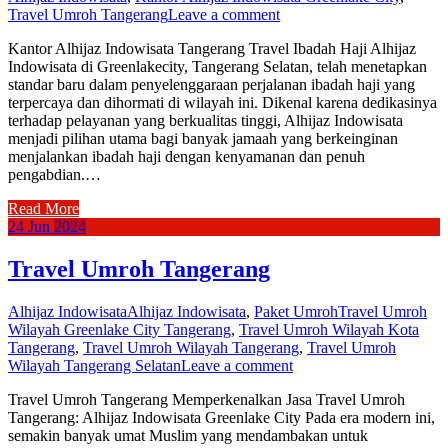
Travel Umroh Tangerang
Leave a comment
Kantor Alhijaz Indowisata Tangerang Travel Ibadah Haji Alhijaz
Indowisata di Greenlakecity, Tangerang Selatan, telah menetapkan
standar baru dalam penyelenggaraan perjalanan ibadah haji yang
terpercaya dan dihormati di wilayah ini. Dikenal karena dedikasinya
terhadap pelayanan yang berkualitas tinggi, Alhijaz Indowisata
menjadi pilihan utama bagi banyak jamaah yang berkeinginan
menjalankan ibadah haji dengan kenyamanan dan penuh
pengabdian.…
Read More
24
Jun
2024
Travel Umroh Tangerang
Alhijaz Indowisata
Alhijaz Indowisata
,
Paket Umroh
Travel Umroh
Wilayah Greenlake City Tangerang
,
Travel Umroh Wilayah Kota
Tangerang
,
Travel Umroh Wilayah Tangerang
,
Travel Umroh
Wilayah Tangerang Selatan
Leave a comment
Travel Umroh Tangerang Memperkenalkan Jasa Travel Umroh
Tangerang: Alhijaz Indowisata Greenlake City Pada era modern ini,
semakin banyak umat Muslim yang mendambakan untuk