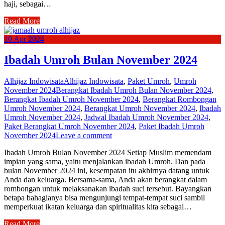
haji, sebagai…
Read More
10
Apr
2024
Ibadah Umroh Bulan November 2024
Alhijaz Indowisata
Alhijaz Indowisata
,
Paket Umroh
,
Umroh
November 2024
Berangkat Ibadah Umroh Bulan November 2024
,
Berangkat Ibadah Umroh November 2024
,
Berangkat Rombongan
Umroh November 2024
,
Berangkat Umroh November 2024
,
Ibadah
Umroh November 2024
,
Jadwal Ibadah Umroh November 2024
,
Paket Berangkat Umroh November 2024
,
Paket Ibadah Umroh
November 2024
Leave a comment
Ibadah Umroh Bulan November 2024 Setiap Muslim memendam
impian yang sama, yaitu menjalankan ibadah Umroh. Dan pada
bulan November 2024 ini, kesempatan itu akhirnya datang untuk
Anda dan keluarga. Bersama-sama, Anda akan berangkat dalam
rombongan untuk melaksanakan ibadah suci tersebut. Bayangkan
betapa bahagianya bisa mengunjungi tempat-tempat suci sambil
memperkuat ikatan keluarga dan spiritualitas kita sebagai…
Read More