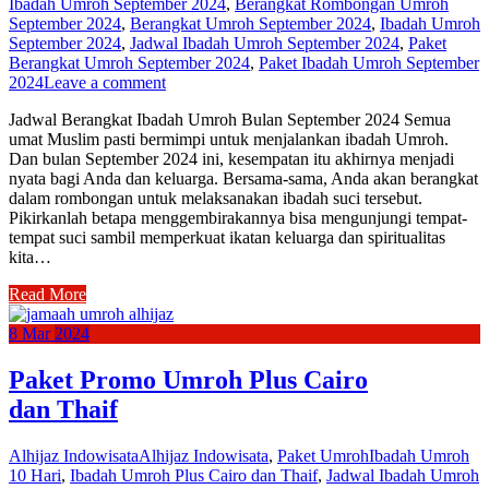
Ibadah Umroh September 2024
,
Berangkat Rombongan Umroh
September 2024
,
Berangkat Umroh September 2024
,
Ibadah Umroh
September 2024
,
Jadwal Ibadah Umroh September 2024
,
Paket
Berangkat Umroh September 2024
,
Paket Ibadah Umroh September
2024
Leave a comment
Jadwal Berangkat Ibadah Umroh Bulan September 2024 Semua
umat Muslim pasti bermimpi untuk menjalankan ibadah Umroh.
Dan bulan September 2024 ini, kesempatan itu akhirnya menjadi
nyata bagi Anda dan keluarga. Bersama-sama, Anda akan berangkat
dalam rombongan untuk melaksanakan ibadah suci tersebut.
Pikirkanlah betapa menggembirakannya bisa mengunjungi tempat-
tempat suci sambil memperkuat ikatan keluarga dan spiritualitas
kita…
Read More
8
Mar
2024
Paket Promo Umroh Plus Cairo
dan Thaif
Alhijaz Indowisata
Alhijaz Indowisata
,
Paket Umroh
Ibadah Umroh
10 Hari
,
Ibadah Umroh Plus Cairo dan Thaif
,
Jadwal Ibadah Umroh