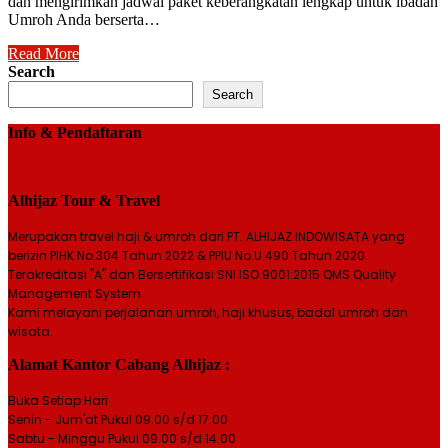
dan mengirimkan jadwal paket keberangkatan lengkap untuk ibadah
Umroh Anda berserta…
Read More
Search
Search
Info & Pendaftaran
Alhijaz Tour & Travel
Merupakan travel haji & umroh dari PT. ALHIJAZ INDOWISATA yang
berizin PIHK No.304 Tahun 2022 & PPIU No.U.490 Tahun 2020.
Terakreditasi "A" dan Bersertifikasi SNI ISO 9001:2015 QMS Quality
Management System.
Kami melayani perjalanan umroh, haji khusus, badal umroh dan
wisata.
Alamat Kantor Cabang Alhijaz :
Buka Setiap Hari
Senin - Jum'at Pukul 09.00 s/d 17.00
Sabtu - Minggu Pukul 09.00 s/d 14.00