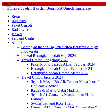
Skip
Jeani 0812 9900 0902
to
content
Beranda
Haji Plus
Paket Umroh
Badal Umroh
Jadwal
Peluang Usaha
Artikel
Berangkat Ibadah Haji Plus 2024 Bersama Alhijaz
Indowisata
Jadwal Berangkat Ibadah Haji 2024
Travel Umroh Tangerang 2024
Paket Promo Umroh Akbar Februari 2024
Berangkat Ibadah Umroh Februari 2024
Berangkat Ibadah Umroh Maret 2024
Travel Umroh Jakarta 2024
Sejarah Masjid Bir Ali, Tempat Miqat Jemaah
Haji dari Madinah
Ibadah di Masjid Quba Madinah
Sejarah Air Zamzam, Manfaat, dan Nama
Lainnya
Sekilas Tentang Kota Thaif
Mengenal Haji Reguler, Haji Khusus dan Haji