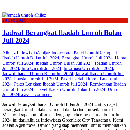
28
Feb
2024
Jadwal Berangkat Ibadah Umroh Bulan
Juli 2024
Alhijaz Indowisata
Alhijaz Indowisata
,
Paket Umroh
Berangkat
Ibadah Umroh Bulan Juli 2024
,
Berangkat Umroh Juli 2024
,
Harga
Umroh Juli 2024
,
Ibadah Umroh Bulan Juli 2024
,
Ibadah Umroh
Juli 2024
,
Info Umroh Juli 2024
,
Informasi Umroh Juli 2024
,
Jadwal Ibadah Umroh Bulan Juli 2024
,
Jadwal Ibadah Umroh Juli
2024
,
Lansia Umroh Juli 2024
,
Paket Ibadah Umroh Bulan Juli
2024
,
Paket Lengkap Ibadah Umroh Juli 2024
,
Rombongan Ibadah
Umroh Juli 2024
,
Travel Ibadah Umroh Bulan Juli 2024
,
Umroh
Juli 2024
Leave a comment
Jadwal Berangkat Ibadah Umroh Bulan Juli 2024 Untuk dapat
berangkat Umroh adalah satu niat dan kerinduan setiap umat
Muslim. Dapatkan informasi lengkap keberangkatan di bulan Juli
2024 ini dari Alhijaz Indowisata Greenlake City Tangerang. Kami
adalah Agen travel Umroh yang siap membantu untuk membuatkan