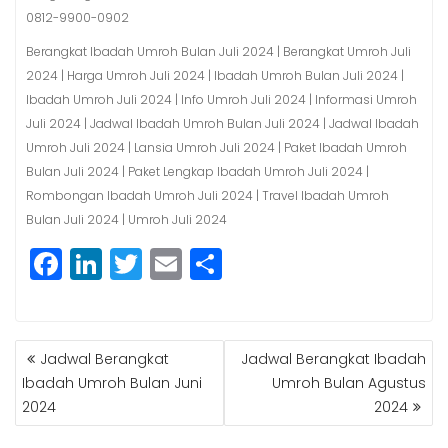
0812-9900-0902
Berangkat Ibadah Umroh Bulan Juli 2024 | Berangkat Umroh Juli
2024 | Harga Umroh Juli 2024 | Ibadah Umroh Bulan Juli 2024 |
Ibadah Umroh Juli 2024 | Info Umroh Juli 2024 | Informasi Umroh
Juli 2024 | Jadwal Ibadah Umroh Bulan Juli 2024 | Jadwal Ibadah
Umroh Juli 2024 | Lansia Umroh Juli 2024 | Paket Ibadah Umroh
Bulan Juli 2024 | Paket Lengkap Ibadah Umroh Juli 2024 |
Rombongan Ibadah Umroh Juli 2024 | Travel Ibadah Umroh
Bulan Juli 2024 | Umroh Juli 2024
F
Li
T
E
S
a
n
w
m
h
c
k
itt
ai
a
POST
e
e
e
l
r
Jadwal Berangkat
Jadwal Berangkat Ibadah
NAVIGATION
b
dI
r
e
Ibadah Umroh Bulan Juni
Umroh Bulan Agustus
2024
2024
o
n