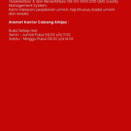
Terakreditasi "A" dan Bersertifikasi SNI ISO 9001:2015 QMS Quality
Management System.
Kami melayani perjalanan umroh, haji khusus, badal umroh
dan wisata.
Alamat Kantor Cabang Alhijaz :
Buka Setiap Hari
Senin - Jum'at Pukul 09.00 s/d 17.00
Sabtu - Minggu Pukul 09.00 s/d 14.00