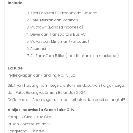
Include
Tiket Pesawat PP Ekonomi dari Jakarta
Hotel Mekkah dan Madinah
Muthawif (Bahasa Indonesia)
Driver dan Transportasi Bus AC
Makan dan Minuman (Fullboard)
Asuransi
Air Zam-Zam 5 liter (Jika diijinkan oleh maskapai)
Exclude :
Perlengkapan dan Handling Rp. 1,5 juta
Silahkan hubungi kami segera untuk mendapatkan harga-harga
dari Paket Berangkat Umroh Bulan Juli 2024.
Daftarkan diri Anda segera, tempat terbatas dan pasti berangkat!!
Alhijaz Indowisata Green Lake City
Komplek Green Lake City
Rukan Colosseum No.20
Tangerang – Banten