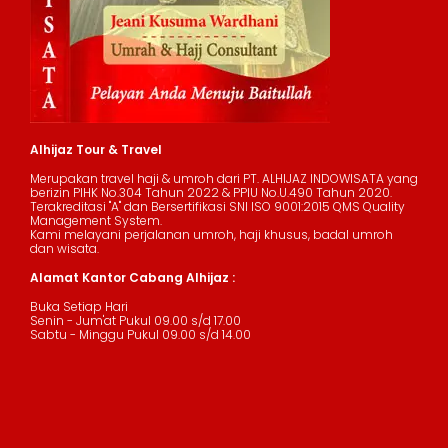
Alhijaz Tour & Travel
Merupakan travel haji & umroh dari PT. ALHIJAZ INDOWISATA yang
berizin PIHK No.304 Tahun 2022 & PPIU No.U.490 Tahun 2020.
Terakreditasi "A" dan Bersertifikasi SNI ISO 9001:2015 QMS Quality
Management System.
Kami melayani perjalanan umroh, haji khusus, badal umroh
dan wisata.
Alamat Kantor Cabang Alhijaz :
Buka Setiap Hari
Senin - Jum'at Pukul 09.00 s/d 17.00
Sabtu - Minggu Pukul 09.00 s/d 14.00