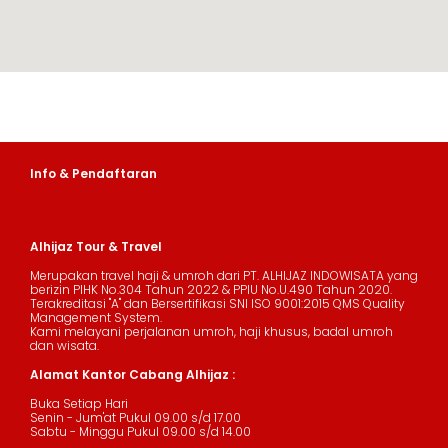
Info & Pendaftaran
Alhijaz Tour & Travel
Merupakan travel haji & umroh dari PT. ALHIJAZ INDOWISATA yang
berizin PIHK No.304 Tahun 2022 & PPIU No.U.490 Tahun 2020.
Terakreditasi "A" dan Bersertifikasi SNI ISO 9001:2015 QMS Quality
Management System.
Kami melayani perjalanan umroh, haji khusus, badal umroh
dan wisata.
Alamat Kantor Cabang Alhijaz :
Buka Setiap Hari
Senin - Jum'at Pukul 09.00 s/d 17.00
Sabtu - Minggu Pukul 09.00 s/d 14.00