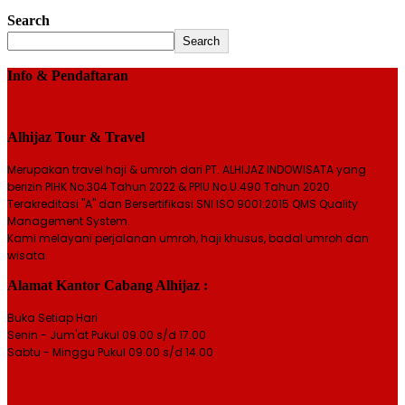
Search
Search
Info & Pendaftaran
Alhijaz Tour & Travel
Merupakan travel haji & umroh dari PT. ALHIJAZ INDOWISATA yang
berizin PIHK No.304 Tahun 2022 & PPIU No.U.490 Tahun 2020.
Terakreditasi "A" dan Bersertifikasi SNI ISO 9001:2015 QMS Quality
Management System.
Kami melayani perjalanan umroh, haji khusus, badal umroh dan
wisata.
Alamat Kantor Cabang Alhijaz :
Buka Setiap Hari
Senin - Jum'at Pukul 09.00 s/d 17.00
Sabtu - Minggu Pukul 09.00 s/d 14.00