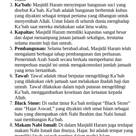
Ka’bah:
Masjidil Haram menyimpan bangunan suci yang
disebut Ka’bah. Ka’bah adalah bangunan berbentuk kubus
yang diyakini sebagai tempat pertama yang dibangun untuk
menyembah Allah. Umat Islam di seluruh dunia menghadap
Ka’bah saat mereka melakukan salat lima waktu.
Kapaitas:
Masjidil Haram memiliki kapasitas sangat besar
dan dapat menampung jutaan jamaah sekaligus, terutama
selama musim haji dan umrah.
Pembangunan:
Selama berabad-abad, Masjidil Haram telah
mengalami berbagai tahap pembangunan dan perluasan.
Pemerintah Arab Saudi secara berkala memperbarui dan
memperluas masjid ini untuk mengakomodasi jumlah jamaah
yang terus bertambah.
Tawaf:
Tawaf adalah ritual berputar mengelilingi Ka’bah
yang dilakukan oleh jamaah saat melakukan ibadah haji dan
umrah. Tawaf dilakukan dalam tujuh putaran mengelilingi
Ka’bah, menggambarkan kesetiaan dan ketaatan kepada
Allah.
Black Stone:
Di sudut timur Ka’bah terdapat “Black Stone”
atau “Hajar Aswad,” yang diyakini oleh umat Islam sebagai
batu yang ditempatkan oleh Nabi Ibrahim dan Nabi Ismail
saat membangun Ka’bah.
Makam Nabi Ismail:
Di dalam Masjidil Haram juga terdapat
makam Nabi Ismail dan ibunya, Hajar. Ini adalah tempat yang
memiliki kisah sejarah penting dalam tradisi Islam.