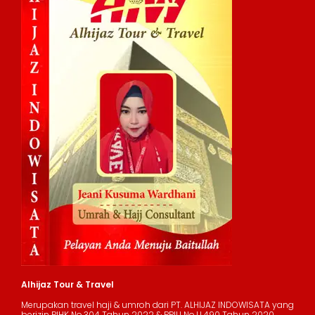
Alhijaz Tour & Travel
Merupakan travel haji & umroh dari PT. ALHIJAZ INDOWISATA yang
berizin PIHK No.304 Tahun 2022 & PPIU No.U.490 Tahun 2020.