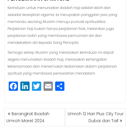
Kerinduan untuk menunaikan ibadah haji adalah lebih dari
sekadar kewajiban agama. Ia merupakan panggilan jiwa yang
memandu seorang Muslim menuju puncak spiritualitas.
Perjalanan haji bukan hanya perjalanan fisik, melainkan juga
perjalanan batin yang membawa pemurnian diri dan
mendekatkan diri kepada Sang Pencipta.
Semoga setiap Muslim yang merasakan kerinduan ini dapat
segera menunaikan ibadah haji, merasakan kehangatan
kebersamaan dan menemukan kedamaian dalam perjalanan
spiritual yang membawa pencerahan mendalam.
F
Li
T
E
S
a
n
w
m
h
c
k
itt
ai
a
POST
e
e
e
l
r
Berangkat Ibadah
Umroh 12 Hari Plus City Tour
NAVIGATION
b
dI
r
e
Umroh Maret 2024
Dubai dan Taif