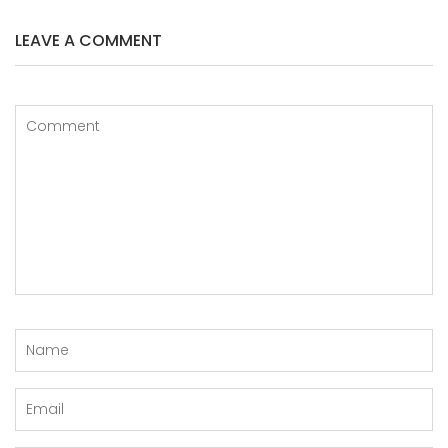
o
n
o
LEAVE A COMMENT
k