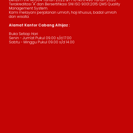
Terakreditasi "A" dan Bersertifikasi SNI ISO 9001:2015 QMS Quality
Management System.
Kami melayani perjalanan umroh, haji khusus, badal umroh
dan wisata.
Alamat Kantor Cabang Alhijaz :
Buka Setiap Hari
Senin - Jum'at Pukul 09.00 s/d 17.00
Sabtu - Minggu Pukul 09.00 s/d 14.00