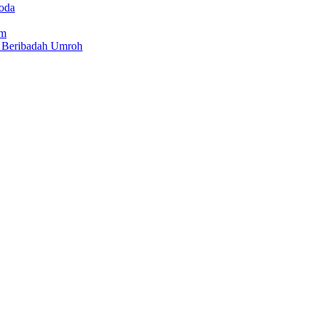
roda
am
t Beribadah Umroh