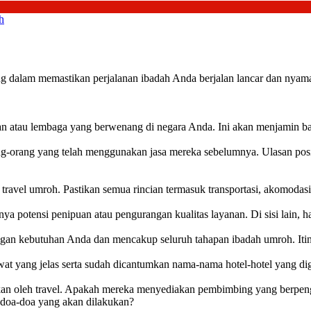
h
g dalam memastikan perjalanan ibadah Anda berjalan lancar dan nyaman
an atau lembaga yang berwenang di negara Anda. Ini akan menjamin bah
orang-orang yang telah menggunakan jasa mereka sebelumnya. Ulasan pos
 travel umroh. Pastikan semua rincian termasuk transportasi, akomoda
 potensi penipuan atau pengurangan kualitas layanan. Di sisi lain, ha
ngan kebutuhan Anda dan mencakup seluruh tahapan ibadah umroh. Itiner
wat yang jelas serta sudah dicantumkan nama-nama hotel-hotel yang di
ikan oleh travel. Apakah mereka menyediakan pembimbing yang berp
 doa-doa yang akan dilakukan?