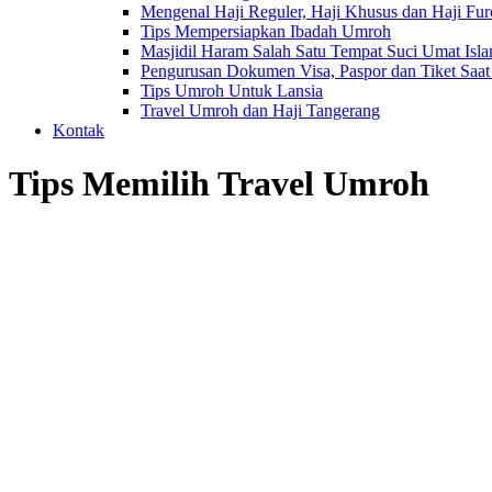
Mengenal Haji Reguler, Haji Khusus dan Haji Fu
Tips Mempersiapkan Ibadah Umroh
Masjidil Haram Salah Satu Tempat Suci Umat Isl
Pengurusan Dokumen Visa, Paspor dan Tiket Saa
Tips Umroh Untuk Lansia
Travel Umroh dan Haji Tangerang
Kontak
Tips Memilih Travel Umroh