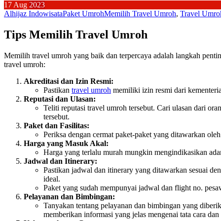
17
Aug
2023
Alhijaz Indowisata
Paket Umroh
Memilih Travel Umroh
,
Travel Umro
Tips Memilih Travel Umroh
Memilih travel umroh yang baik dan terpercaya adalah langkah pentin
travel umroh:
Akreditasi dan Izin Resmi:
Pastikan
travel umroh
memiliki izin resmi dari kementeri
Reputasi dan Ulasan:
Teliti reputasi travel umroh tersebut. Cari ulasan dari 
tersebut.
Paket dan Fasilitas:
Periksa dengan cermat paket-paket yang ditawarkan oleh
Harga yang Masuk Akal:
Harga yang terlalu murah mungkin mengindikasikan adanya
Jadwal dan Itinerary:
Pastikan jadwal dan itinerary yang ditawarkan sesuai de
ideal.
Paket yang sudah mempunyai jadwal dan flight no. pesa
Pelayanan dan Bimbingan:
Tanyakan tentang pelayanan dan bimbingan yang diber
memberikan informasi yang jelas mengenai tata cara dan