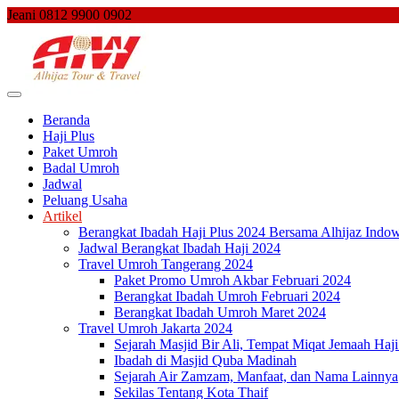
Skip
Jeani 0812 9900 0902
to
content
Beranda
Haji Plus
Paket Umroh
Badal Umroh
Jadwal
Peluang Usaha
Artikel
Berangkat Ibadah Haji Plus 2024 Bersama Alhijaz Indow
Jadwal Berangkat Ibadah Haji 2024
Travel Umroh Tangerang 2024
Paket Promo Umroh Akbar Februari 2024
Berangkat Ibadah Umroh Februari 2024
Berangkat Ibadah Umroh Maret 2024
Travel Umroh Jakarta 2024
Sejarah Masjid Bir Ali, Tempat Miqat Jemaah Haj
Ibadah di Masjid Quba Madinah
Sejarah Air Zamzam, Manfaat, dan Nama Lainnya
Sekilas Tentang Kota Thaif