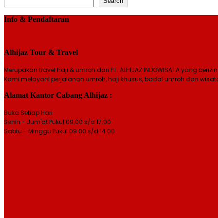
Search
Info & Pendaftaran
Alhijaz Tour & Travel
Merupakan travel haji & umroh dari PT. ALHIJAZ INDOWISATA yang berizin
Kami melayani perjalanan umroh, haji khusus, badal umroh dan wisat
Alamat Kantor Cabang Alhijaz :
Buka Setiap Hari
Senin - Jum'at Pukul 09.00 s/d 17.00
Sabtu - Minggu Pukul 09.00 s/d 14.00