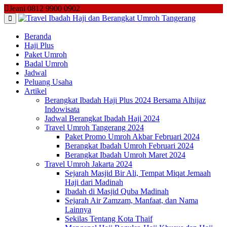
Skip
Jeani 0812 9900 0902
to
content
Beranda
Haji Plus
Paket Umroh
Badal Umroh
Jadwal
Peluang Usaha
Artikel
Berangkat Ibadah Haji Plus 2024 Bersama Alhijaz
Indowisata
Jadwal Berangkat Ibadah Haji 2024
Travel Umroh Tangerang 2024
Paket Promo Umroh Akbar Februari 2024
Berangkat Ibadah Umroh Februari 2024
Berangkat Ibadah Umroh Maret 2024
Travel Umroh Jakarta 2024
Sejarah Masjid Bir Ali, Tempat Miqat Jemaah
Haji dari Madinah
Ibadah di Masjid Quba Madinah
Sejarah Air Zamzam, Manfaat, dan Nama
Lainnya
Sekilas Tentang Kota Thaif