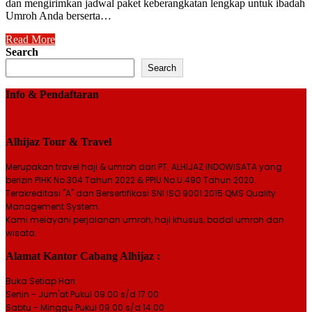
dan mengirimkan jadwal paket keberangkatan lengkap untuk ibadah
Umroh Anda berserta…
Read More
Search
Search
Info & Pendaftaran
Alhijaz Tour & Travel
Merupakan travel haji & umroh dari PT. ALHIJAZ INDOWISATA yang
berizin PIHK No.304 Tahun 2022 & PPIU No.U.490 Tahun 2020.
Terakreditasi "A" dan Bersertifikasi SNI ISO 9001:2015 QMS Quality
Management System.
Kami melayani perjalanan umroh, haji khusus, badal umroh dan
wisata.
Alamat Kantor Cabang Alhijaz :
Buka Setiap Hari
Senin - Jum'at Pukul 09.00 s/d 17.00
Sabtu - Minggu Pukul 09.00 s/d 14.00