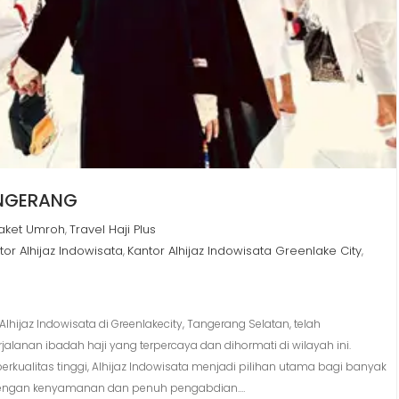
ANGERANG
aket Umroh
Travel Haji Plus
,
tor Alhijaz Indowisata
Kantor Alhijaz Indowisata Greenlake City
,
,
Alhijaz Indowisata di Greenlakecity, Tangerang Selatan, telah
anan ibadah haji yang terpercaya dan dihormati di wilayah ini.
rkualitas tinggi, Alhijaz Indowisata menjadi pilihan utama bagi banyak
 dengan kenyamanan dan penuh pengabdian.…