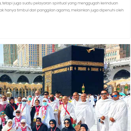
a, tetapi juga suatu pelayaran spiritual yang menggugah kerinduan
idak hanya timbul dari panggilan agama, melainkan juga dipenuhi oleh