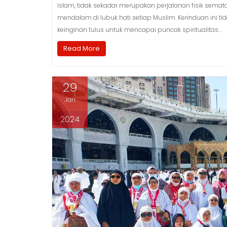
Islam, tidak sekadar merupakan perjalanan fisik semat
mendalam di lubuk hati setiap Muslim. Kerinduan ini t
keinginan tulus untuk mencapai puncak spiritualitas…
Read More
29
Jan
2024