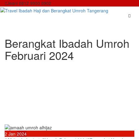
Skip
Jeani 0812 9900 0902
to
content
Berangkat Ibadah Umroh
Februari 2024
2
Jan
2024