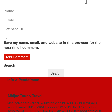
Save my name, email, and website in this browser for the
next time I comment.
Search
Search
Info & Pendaftaran
Alhijaz Tour & Travel
Merupakan travel haji & umroh dari PT. ALHIJAZ INDOWISATA
yang berizin PIHK No.304 Tahun 2022 & PPIU No.U.490 Tahun
2020. Terakreditasi "A" dan Bersertifikasi SNI ISO 9001:2015 QMS