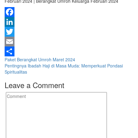
Februari 2024 | Berangkat Umroh Keluarga Februari 2024
Facebook
LinkedIn
Twitter
Email
Post
Paket Berangkat Umroh Maret 2024
Share
Pentingnya Ibadah Haji di Masa Muda: Memperkuat Pondasi
navigation
Spiritualitas
Leave a Comment