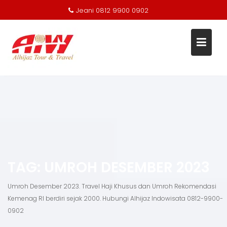
Jeani 0812 9900 0902
Skip
to
content
TAG:
UMROH DESEMBER 2023
Umroh Desember 2023. Travel Haji Khusus dan Umroh Rekomendasi
Kemenag RI berdiri sejak 2000. Hubungi Alhijaz Indowisata 0812-9900-
0902