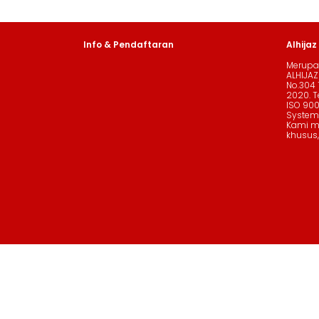
Info & Pendaftaran
Alhijaz
Merupak
ALHIJAZ
No.304 
2020. Te
ISO 90
System
Kami me
khusus,