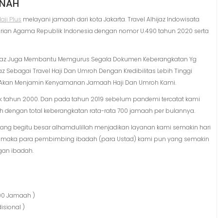
INAH
aji Plus
melayani jamaah dari kota Jakarta. Travel Alhijaz Indowisata
nterian Agama Republik Indonesia dengan nomor U.490 tahun 2020 serta
jaz Juga Membantu Memgurus Segala Dokumen Keberangkatan Yg
 Sebagai Travel Haji Dan Umroh Dengan Kredibilitas Lebih Tinggi
n Akan Menjamin Kenyamanan Jamaah Haji Dan Umroh Kami.
tahun 2000. Dan pada tahun 2019 sebelum pandemi tercatat kami
engan total keberangkatan rata-rata 700 jamaah per bulannya.
ng begitu besar alhamdulillah menjadikan layanan kami semakin hari
t maka para pembimbing ibadah (para Ustad) kami pun yang semakin
gan ibadah.
900 Jamaah )
sional )