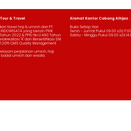
 Tour & Travel
Alamat Kantor Cabang Alhijaz :
an travel haji & umroh dari PT.
Buka Setiap Hari
 INDOWISATA yang berizin PIHK
Senin - Jum'at Pukul 09.00 s/d 17.0
Tahun 2022 & PPIU No.U.490 Tahun
Sabtu - Minggu Pukul 09.00 s/d 14.
rakreditasi "A" dan Bersertifikasi SNI
01:2015 QMS Quality Management
.
layani perjalanan umroh, haji
 badal umroh dan wisata.
© 2026 PT Alhijaz Indowisata