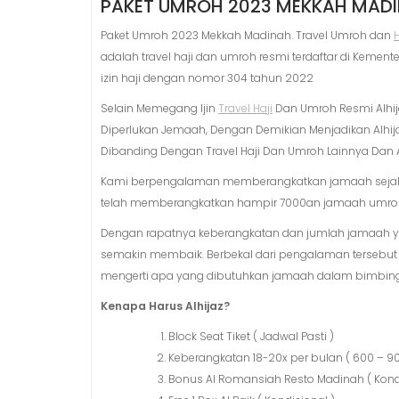
PAKET UMROH 2023 MEKKAH MAD
Paket Umroh 2023 Mekkah Madinah. Travel Umroh dan
H
adalah travel haji dan umroh resmi terdaftar di Keme
izin haji dengan nomor 304 tahun 2022
Selain Memegang Ijin
Travel Haji
Dan Umroh Resmi Alhi
Diperlukan Jemaah, Dengan Demikian Menjadikan Alhijaz
Dibanding Dengan Travel Haji Dan Umroh Lainnya Da
Kami berpengalaman memberangkatkan jamaah sejak 
telah memberangkatkan hampir 7000an jamaah umroh d
Dengan rapatnya keberangkatan dan jumlah jamaah ya
semakin membaik. Berbekal dari pengalaman tersebu
mengerti apa yang dibutuhkan jamaah dalam bimbin
Kenapa Harus Alhijaz?
Block Seat Tiket ( Jadwal Pasti )
Keberangkatan 18-20x per bulan ( 600 – 
Bonus Al Romansiah Resto Madinah ( Kondi