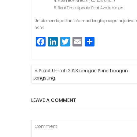
Free 1 Box Al Baik ( Kondisional )
Real Time Update Seat Available on
Untuk mendapatkan informasi lengkap seputar jadwal d
0902
F
Li
T
E
S
a
n
w
m
h
c
k
itt
ai
a
POST
e
e
e
l
r
Paket Umroh 2023 dengan Penerbangan
NAVIGATION
b
dI
r
e
Langsung
o
n
o
LEAVE A COMMENT
k