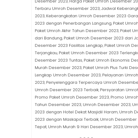
Desember 2023
Harga Paket Umroh Desember 2
,
Terbaru Umroh Desember 2023
Jadwal Keberang
,
2023
Keberangkatan Umroh Desember 2023 Gara
,
2023 dengan Penerbangan Langsung
Paket Umroh
,
Paket Umroh Akhir Tahun Desember 2023
Paket U
,
dari Bandung
Paket Umroh Desember 2023 dari Ja
,
Desember 2023 Fasilitas Lengkap
Paket Umroh De
,
Terjangkau
Paket Umroh Desember 2023 Terlengk
,
Desember 2023 Tuntas
Paket Umroh Ekonomis De
,
Murah Desember 2023
Paket Umroh Plus Turki De
,
Lengkap Umroh Desember 2023
Pelayanan Umroh
,
2023
Penyelenggara Terpercaya Umroh Desembe
,
Umroh Desember 2023 Terbaik
Persyaratan Umro
,
Promo Paket Umroh Desember 2023
Promo Umroh
,
Tahun Desember 2023
Umroh Desember 2023
Um
,
,
2023 dengan Hotel Dekat Masjidil Haram
Umroh D
,
2023 dengan Maskapai Terbaik
Umroh Desember 2
,
Tepat
Umroh Murah 9 Hari Desember 2023
Umroh
,
,