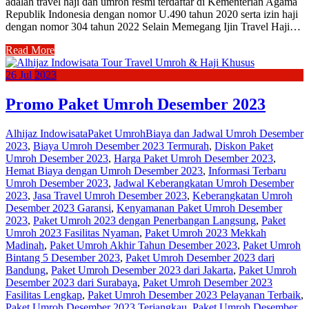
adalah travel haji dan umroh resmi terdaftar di Kementerian Agama
Republik Indonesia dengan nomor U.490 tahun 2020 serta izin haji
dengan nomor 304 tahun 2022 Selain Memegang Ijin Travel Haji…
Read More
26
Jul
2023
Promo Paket Umroh Desember 2023
Alhijaz Indowisata
Paket Umroh
Biaya dan Jadwal Umroh Desember
2023
,
Biaya Umroh Desember 2023 Termurah
,
Diskon Paket
Umroh Desember 2023
,
Harga Paket Umroh Desember 2023
,
Hemat Biaya dengan Umroh Desember 2023
,
Informasi Terbaru
Umroh Desember 2023
,
Jadwal Keberangkatan Umroh Desember
2023
,
Jasa Travel Umroh Desember 2023
,
Keberangkatan Umroh
Desember 2023 Garansi
,
Kenyamanan Paket Umroh Desember
2023
,
Paket Umroh 2023 dengan Penerbangan Langsung
,
Paket
Umroh 2023 Fasilitas Nyaman
,
Paket Umroh 2023 Mekkah
Madinah
,
Paket Umroh Akhir Tahun Desember 2023
,
Paket Umroh
Bintang 5 Desember 2023
,
Paket Umroh Desember 2023 dari
Bandung
,
Paket Umroh Desember 2023 dari Jakarta
,
Paket Umroh
Desember 2023 dari Surabaya
,
Paket Umroh Desember 2023
Fasilitas Lengkap
,
Paket Umroh Desember 2023 Pelayanan Terbaik
,
Paket Umroh Desember 2023 Terjangkau
,
Paket Umroh Desember