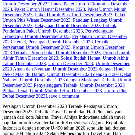
Umroh Desember 2023 Tuntas
,
Paket Umroh Ekonomis Desember
2023
,
Paket Umroh Hemat Desember 2023
,
Paket Umroh Murah
Desember 2023
,
Paket Umroh Plus Turki Desember 2023
,
Paket
Umroh Plus Wisata Desember 2023
,
Panduan Lengkap Umroh
Desember 2023
,
Pelayanan Umroh Desember 2023 Terbaik
,
Pendaftaran Paket Umroh Desember 2023
,
Penyelenggara
Terpercaya Umroh Desember 2023
,
Perjalanan Umroh Desember
2023 Hemat
,
Persiapan Umroh Desember 2023 Terbaik
,
Persyaratan Umroh Desember 2023
,
Program Umroh Desember
2023 Terbaik
,
Promo Paket Umroh Desember 2023
,
Promo Umroh
Akhir Tahun Desember 2023
,
Solusi Ibadah Hemat
,
Umroh Akhir
Tahun Desember 2023
,
Umroh Desember 2023
,
Umroh Desember
2023 Aman dan Nyaman
,
Umroh Desember 2023 dengan Hotel
Dekat Masjidil Haram
,
Umroh Desember 2023 dengan Hotel Dekat
Nabawi
,
Umroh Desember 2023 dengan Maskapai Terbaik
,
Umroh
Desember 2023 Penyelenggara Terbaik
,
Umroh Desember 2023
Pilihan Tepat
,
Umroh Murah 9 Hari Desember 2023
,
Umroh Plus
Dubai Desember 2023
Leave a comment
Persiapan Umroh Desember 2023 Terbaik Persiapan Umroh
Desember 2023 Terbaik. Travel Umroh dan Haji Plus melayani
jamaah dari kota Jakarta. Travel Alhijaz Indowisata adalah travel
haji dan umroh resmi terdaftar di Kementerian Agama Republik
Indonesia dengan nomor U.490 tahun 2020 serta izin haji dengan
nomor 304 tahun 2022 Selain Memegang Ijin Travel Haji Dan