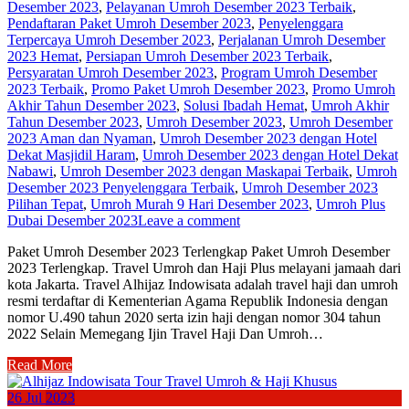
Desember 2023
,
Pelayanan Umroh Desember 2023 Terbaik
,
Pendaftaran Paket Umroh Desember 2023
,
Penyelenggara
Terpercaya Umroh Desember 2023
,
Perjalanan Umroh Desember
2023 Hemat
,
Persiapan Umroh Desember 2023 Terbaik
,
Persyaratan Umroh Desember 2023
,
Program Umroh Desember
2023 Terbaik
,
Promo Paket Umroh Desember 2023
,
Promo Umroh
Akhir Tahun Desember 2023
,
Solusi Ibadah Hemat
,
Umroh Akhir
Tahun Desember 2023
,
Umroh Desember 2023
,
Umroh Desember
2023 Aman dan Nyaman
,
Umroh Desember 2023 dengan Hotel
Dekat Masjidil Haram
,
Umroh Desember 2023 dengan Hotel Dekat
Nabawi
,
Umroh Desember 2023 dengan Maskapai Terbaik
,
Umroh
Desember 2023 Penyelenggara Terbaik
,
Umroh Desember 2023
Pilihan Tepat
,
Umroh Murah 9 Hari Desember 2023
,
Umroh Plus
Dubai Desember 2023
Leave a comment
Paket Umroh Desember 2023 Terlengkap Paket Umroh Desember
2023 Terlengkap. Travel Umroh dan Haji Plus melayani jamaah dari
kota Jakarta. Travel Alhijaz Indowisata adalah travel haji dan umroh
resmi terdaftar di Kementerian Agama Republik Indonesia dengan
nomor U.490 tahun 2020 serta izin haji dengan nomor 304 tahun
2022 Selain Memegang Ijin Travel Haji Dan Umroh…
Read More
26
Jul
2023