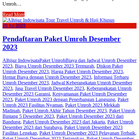
Umroh…
Read More
26
Jul
2023
Pendaftaran Paket Umroh Desember
2023
Alhijaz Indowisata
Paket Umroh
Biaya dan Jadwal Umroh Desember
2023
,
Biaya Umroh Desember 2023 Termurah
,
Diskon Paket
Umroh Desember 2023
,
Harga Paket Umroh Desember 2023
,
Hemat Biaya dengan Umroh Desember 2023
,
Informasi Terbaru
Umroh Desember 2023
,
Jadwal Keberangkatan Umroh Desember
2023
,
Jasa Travel Umroh Desember 2023
,
Keberangkatan Umroh
Desember 2023 Garansi
,
Kenyamanan Paket Umroh Desember
2023
,
Paket Umroh 2023 dengan Penerbangan Langsung
,
Paket
Umroh 2023 Fasilitas Nyaman
,
Paket Umroh 2023 Mekkah
Madinah
,
Paket Umroh Akhir Tahun Desember 2023
,
Paket Umroh
Bintang 5 Desember 2023
,
Paket Umroh Desember 2023 dari
Bandung
,
Paket Umroh Desember 2023 dari Jakarta
,
Paket Umroh
Desember 2023 dari Surabaya
,
Paket Umroh Desember 2023
Fasilitas Lengkap
,
Paket Umroh Desember 2023 Pelayanan Terbaik
,
Paket Umroh Desember 2023 Terjangkau
,
Paket Umroh Desember