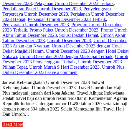
Desember 2023
,
Pelayanan Umroh Desember 2023 Terbaik
,
Pendaftaran Paket Umroh Desember 2023
,
Penyelenggara
Terpercaya Umroh Desember 2023
,
Perjalanan Umroh Desember
2023 Hemat
,
Persiapan Umroh Desember 2023 Terbaik
,
Persyaratan Umroh Desember 2023
,
Program Umroh Desember
2023 Terbaik
,
Promo Paket Umroh Desember 2023
,
Promo Umroh
Akhir Tahun Desember 2023
,
Solusi Ibadah Hemat
,
Umroh Akhir
Tahun Desember 2023
,
Umroh Desember 2023
,
Umroh Desember
2023 Aman dan Nyaman
,
Umroh Desember 2023 dengan Hotel
Dekat Masjidil Haram
,
Umroh Desember 2023 dengan Hotel Dekat
Nabawi
,
Umroh Desember 2023 dengan Maskapai Terbaik
,
Umroh
Desember 2023 Penyelenggara Terbaik
,
Umroh Desember 2023
Pilihan Tepat
,
Umroh Murah 9 Hari Desember 2023
,
Umroh Plus
Dubai Desember 2023
Leave a comment
Jadwal Keberangkatan Umroh Desember 2023 Jadwal
Keberangkatan Umroh Desember 2023. Travel Umroh dan Haji
Plus melayani jamaah dari kota Jakarta. Travel Alhijaz Indowisata
adalah travel haji dan umroh resmi terdaftar di Kementerian Agama
Republik Indonesia dengan nomor U.490 tahun 2020 serta izin haji
dengan nomor 304 tahun 2022 Selain Memegang Ijin Travel Haji
Dan Umroh…
Read More