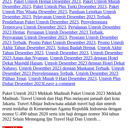
2023
,
Paket Umroh Hemat Desember 2023
,
Paket Umroh Murah
Desember 2023
,
Paket Umroh Plus Turki Desember 2023
,
Paket
Umroh Plus Wisata Desember 2023
,
Panduan Lengkap Umroh
Desember 2023
,
Pelayanan Umroh Desember 2023 Terbaik
,
Pendaftaran Paket Umroh Desember 2023
,
Penyelenggara
Terpercaya Umroh Desember 2023
,
Perjalanan Umroh Desember
2023 Hemat
,
Persiapan Umroh Desember 2023 Terbaik
,
Persyaratan Umroh Desember 2023
,
Program Umroh Desember
2023 Terbaik
,
Promo Paket Umroh Desember 2023
,
Promo Umroh
Akhir Tahun Desember 2023
,
Solusi Ibadah Hemat
,
Umroh Akhir
Tahun Desember 2023
,
Umroh Desember 2023
,
Umroh Desember
2023 Aman dan Nyaman
,
Umroh Desember 2023 dengan Hotel
Dekat Masjidil Haram
,
Umroh Desember 2023 dengan Hotel Dekat
Nabawi
,
Umroh Desember 2023 dengan Maskapai Terbaik
,
Umroh
Desember 2023 Penyelenggara Terbaik
,
Umroh Desember 2023
Pilihan Tepat
,
Umroh Murah 9 Hari Desember 2023
,
Umroh Plus
Dubai Desember 2023
Leave a comment
Paket Umroh 2023 Mekkah Madinah Paket Umroh 2023 Mekkah
Madinah. Travel Umroh dan Haji Plus melayani jamaah dari kota
Jakarta. Travel Alhijaz Indowisata adalah travel haji dan umroh
resmi terdaftar di Kementerian Agama Republik Indonesia dengan
nomor U.490 tahun 2020 serta izin haji dengan nomor 304 tahun
2022 Selain Memegang Ijin Travel Haji Dan Umroh…