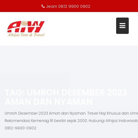
Jeani 0812 9900 0902
Skip
to
content
TAG:
UMROH DESEMBER 2023
AMAN DAN NYAMAN
Umroh Desember 2023 Aman dan Nyaman. Travel Haji Khusus dan Um
Rekomendasi Kemenag RI berdiri sejak 2000. Hubungi Alhijaz Indowisat
0812-9900-0902