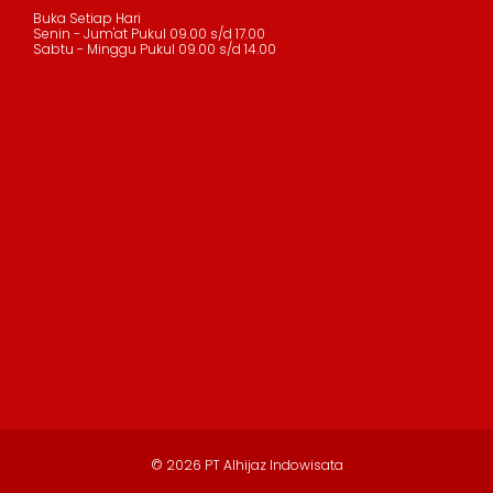
Buka Setiap Hari
Senin - Jum'at Pukul 09.00 s/d 17.00
Sabtu - Minggu Pukul 09.00 s/d 14.00
© 2026 PT Alhijaz Indowisata