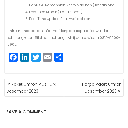
Bonus Al Romansiah Resto Madinah ( Kondisional )
Free 1 Box Al Baik ( Kondisional )
Real Time Update Seat Available on
Untuk mendapatkan informasi lengkap seputar jadwal dan
keberangkatan. Silahkan hubungi : Alhijaz Indowisata 0812-9900-
0902
F
Li
T
E
S
a
n
w
m
h
c
k
itt
ai
a
POST
e
e
e
l
r
Paket Umroh Plus Turki
Harga Paket Umroh
NAVIGATION
b
dI
r
e
Desember 2023
Desember 2023
o
n
o
LEAVE A COMMENT
k