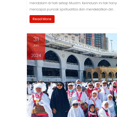
mendalam di hati setiap Muslim. Kerinduan ini tak hany
mencapai puncak spiritualitas dan mendekatkan diri…
Read More
31
Jan
2024