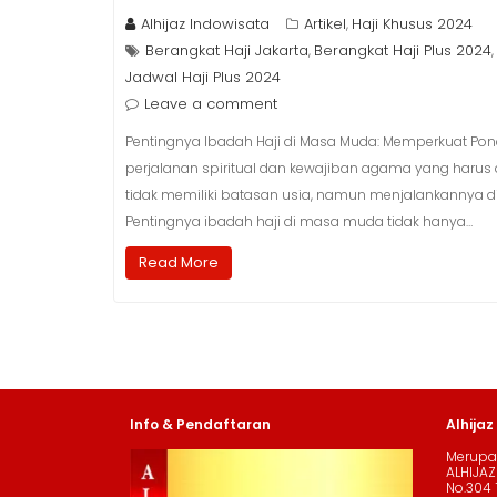
Alhijaz Indowisata
Artikel
Haji Khusus 2024
,
Berangkat Haji Jakarta
Berangkat Haji Plus 2024
,
,
Jadwal Haji Plus 2024
Leave a comment
Pentingnya Ibadah Haji di Masa Muda: Memperkuat Ponda
perjalanan spiritual dan kewajiban agama yang harus
tidak memiliki batasan usia, namun menjalankannya d
Pentingnya ibadah haji di masa muda tidak hanya…
Read More
Info & Pendaftaran
Alhijaz
Merupak
ALHIJAZ
No.304 