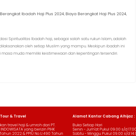
Berangkat Ibadah Haji Plus 2024
Biaya Berangkat Haji Plus 2024
,
,
si Spiritualitas Ibadah haji, sebagai salah satu rukun Islam, adalah
 dilaksanakan oleh setiap Muslim yang mampu. Meskipun ibadah ini
i masa muda memiliki keistimewaan dan kepentingan tersendiri.
 Tour & Travel
Alamat Kantor Cabang Alhijaz :
an travel haji & umroh dari PT.
Buka Setiap Hari
 INDOWISATA yang berizin PIHK
Senin - Jum'at Pukul 09.00 s/d 17.0
Tahun 2022 & PPIU No.U.490 Tahun
Sabtu - Minggu Pukul 09.00 s/d 14.