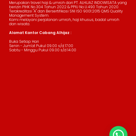
Merupakan travel haji & umroh dari PT. ALHIJAZ INDOWISATA yang
berizin PIHK No.304 Tahun 2022 & PPIU No.U.490 Tahun 2020.
Terakreditasi "A" dan Bersertifikasi SNI ISO 9001:2015 QMS Quality
Management System.
Kami melayani perjalanan umroh, haji khusus, badal umroh
dan wisata.
Alamat Kantor Cabang Alhijaz :
Buka Setiap Hari
Senin - Jum'at Pukul 09.00 s/d 17.00
Sabtu - Minggu Pukul 09.00 s/d 14.00