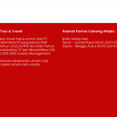
 Tour & Travel
Alamat Kantor Cabang Alhijaz :
an travel haji & umroh dari PT.
Buka Setiap Hari
 INDOWISATA yang berizin PIHK
Senin - Jum'at Pukul 09.00 s/d 17.0
Tahun 2022 & PPIU No.U.490 Tahun
Sabtu - Minggu Pukul 09.00 s/d 14.
rakreditasi "A" dan Bersertifikasi SNI
01:2015 QMS Quality Management
.
layani perjalanan umroh, haji
 badal umroh dan wisata.