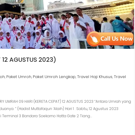
 12 AGUSTUS 2023)
roh
Paket Umroh
Paket Umroh Lengkap
Travel Haji Khusus
Travel
,
,
,
,
RARY UMRAH 09 HARI (KERETA CEPAT) 12 AGUSTUS 2023 “Antara Umrah yang
ya. ” (Hadist Muttafaqun ‘Alaih) Hari 1 : Sabtu, 12 Agustus 2023
 Terminal 3 Bandara Soekarno Hatta Gate 2 Tiang…