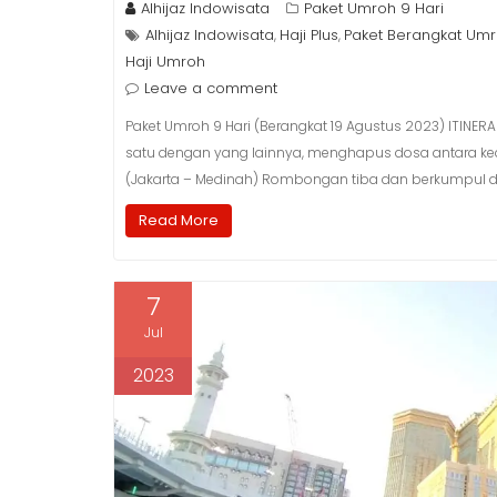
Alhijaz Indowisata
Paket Umroh 9 Hari
Alhijaz Indowisata
Haji Plus
Paket Berangkat Um
,
,
Haji Umroh
Leave a comment
Paket Umroh 9 Hari (Berangkat 19 Agustus 2023) ITINE
satu dengan yang lainnya, menghapus dosa antara keduan
(Jakarta – Medinah) Rombongan tiba dan berkumpul di
Read More
7
Jul
2023