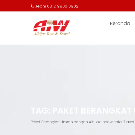
Jeani 0812 9900 0902
Beranda
Skip
to
content
TAG:
PAKET BERANGKAT
Paket Berangkat Umroh dengan Alhijaz Indowisata. Trav