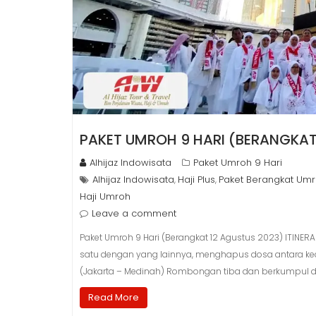
PAKET UMROH 9 HARI (BERANGKAT
Alhijaz Indowisata
Paket Umroh 9 Hari
Alhijaz Indowisata
Haji Plus
Paket Berangkat Um
,
,
Haji Umroh
Leave a comment
Paket Umroh 9 Hari (Berangkat 12 Agustus 2023) ITINE
satu dengan yang lainnya, menghapus dosa antara keduan
(Jakarta – Medinah) Rombongan tiba dan berkumpul di
Read More