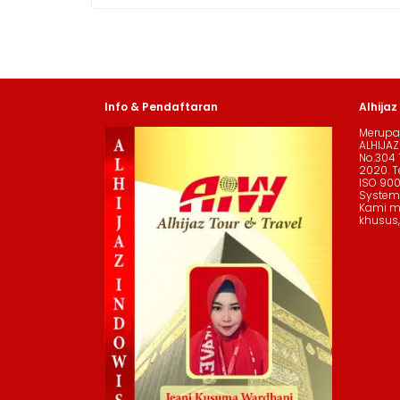
Info & Pendaftaran
Alhijaz
Merupak
ALHIJAZ
No.304 
2020. Te
ISO 90
System
Kami me
khusus,