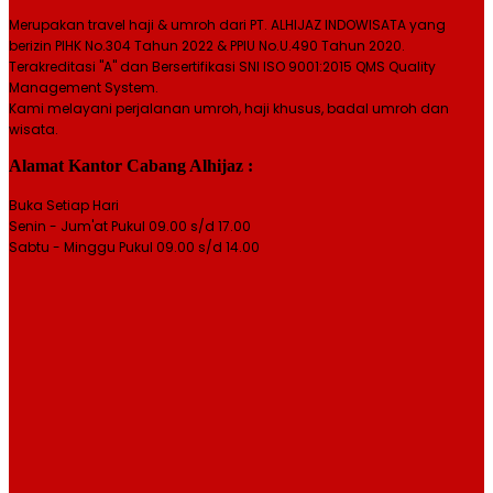
Merupakan travel haji & umroh dari PT. ALHIJAZ INDOWISATA yang
berizin PIHK No.304 Tahun 2022 & PPIU No.U.490 Tahun 2020.
Terakreditasi "A" dan Bersertifikasi SNI ISO 9001:2015 QMS Quality
Management System.
Kami melayani perjalanan umroh, haji khusus, badal umroh dan
wisata.
Alamat Kantor Cabang Alhijaz :
Buka Setiap Hari
Senin - Jum'at Pukul 09.00 s/d 17.00
Sabtu - Minggu Pukul 09.00 s/d 14.00