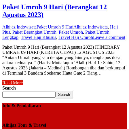
Paket Umroh 9 Hari (Berangkat 12
Agustus 2023)
Alhijaz Indowisata
Paket Umroh 9 Hari
Alhijaz Indowisata
,
Haji
Plus
,
Paket Berangkat Umroh
,
Paket Umroh
,
Paket Umroh
Lengkap
,
Travel Haji Khusus
,
Travel Haji Umroh
Leave a comment
Paket Umroh 9 Hari (Berangkat 12 Agustus 2023) ITINERARY
UMRAH 09 HARI (KERETA CEPAT) 12 AGUSTUS 2023
“Antara Umrah yang satu dengan yang lainnya, menghapus dosa
antara keduanya. ” (Hadist Muttafaqun ‘Alaih) Hari 1 : Sabtu, 12
Agustus 2023 (Jakarta – Medinah) Rombongan tiba dan berkumpul
di Terminal 3 Bandara Soekarno Hatta Gate 2 Tiang…
Read More
Search
Search
Info & Pendaftaran
Alhijaz Tour & Travel