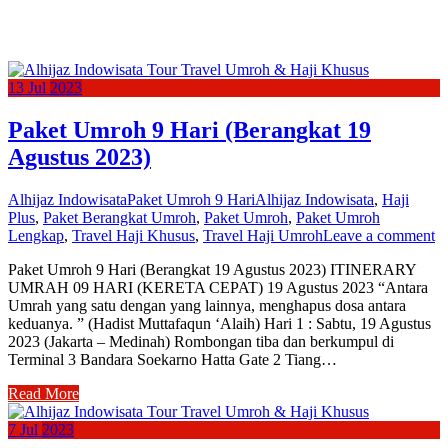
13
Jul
2023
Paket Umroh 9 Hari (Berangkat 19
Agustus 2023)
Alhijaz Indowisata
Paket Umroh 9 Hari
Alhijaz Indowisata
,
Haji
Plus
,
Paket Berangkat Umroh
,
Paket Umroh
,
Paket Umroh
Lengkap
,
Travel Haji Khusus
,
Travel Haji Umroh
Leave a comment
Paket Umroh 9 Hari (Berangkat 19 Agustus 2023) ITINERARY
UMRAH 09 HARI (KERETA CEPAT) 19 Agustus 2023 “Antara
Umrah yang satu dengan yang lainnya, menghapus dosa antara
keduanya. ” (Hadist Muttafaqun ‘Alaih) Hari 1 : Sabtu, 19 Agustus
2023 (Jakarta – Medinah) Rombongan tiba dan berkumpul di
Terminal 3 Bandara Soekarno Hatta Gate 2 Tiang…
Read More
7
Jul
2023