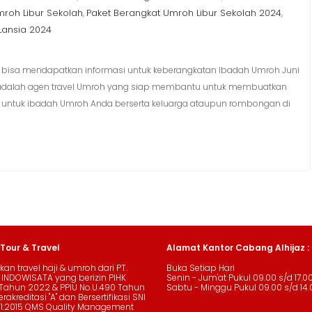
mroh Libur Sekolah
Paket Berangkat Umroh Libur Sekolah 2024
,
,
Lansia 2024
 bisa mendapatkan informasi untuk keberangkatan Ibadah Umroh Juni
ng adalah agen travel Umroh yang siap membantu untuk membuatkan
 untuk ibadah Umroh Anda berserta keluarga ataupun rombongan di
 Tour & Travel
Alamat Kantor Cabang Alhijaz :
an travel haji & umroh dari PT.
Buka Setiap Hari
 INDOWISATA yang berizin PIHK
Senin - Jum'at Pukul 09.00 s/d 17.0
Tahun 2022 & PPIU No.U.490 Tahun
Sabtu - Minggu Pukul 09.00 s/d 14.
rakreditasi "A" dan Bersertifikasi SNI
01:2015 QMS Quality Management