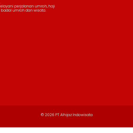
.
layani perjalanan umroh, haji
 badal umroh dan wisata.
© 2026 PT Alhijaz Indowisata