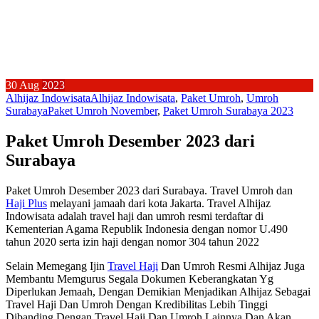
30
Aug
2023
Alhijaz Indowisata
Alhijaz Indowisata
,
Paket Umroh
,
Umroh
Surabaya
Paket Umroh November
,
Paket Umroh Surabaya 2023
Paket Umroh Desember 2023 dari
Surabaya
Paket Umroh Desember 2023 dari Surabaya. Travel Umroh dan
Haji Plus
melayani jamaah dari kota Jakarta. Travel Alhijaz
Indowisata adalah travel haji dan umroh resmi terdaftar di
Kementerian Agama Republik Indonesia dengan nomor U.490
tahun 2020 serta izin haji dengan nomor 304 tahun 2022
Selain Memegang Ijin
Travel Haji
Dan Umroh Resmi Alhijaz Juga
Membantu Memgurus Segala Dokumen Keberangkatan Yg
Diperlukan Jemaah, Dengan Demikian Menjadikan Alhijaz Sebagai
Travel Haji Dan Umroh Dengan Kredibilitas Lebih Tinggi
Dibanding Dengan Travel Haji Dan Umroh Lainnya Dan Akan