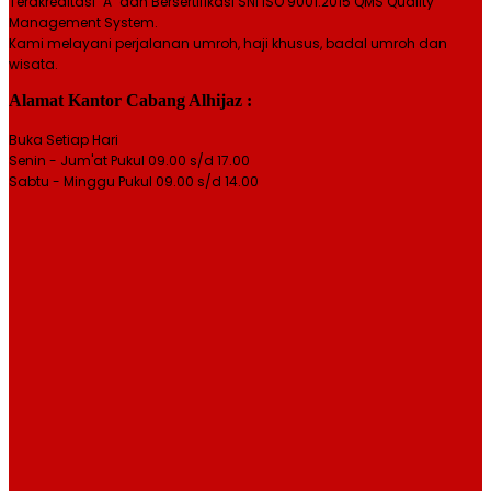
Terakreditasi "A" dan Bersertifikasi SNI ISO 9001:2015 QMS Quality
Management System.
Kami melayani perjalanan umroh, haji khusus, badal umroh dan
wisata.
Alamat Kantor Cabang Alhijaz :
Buka Setiap Hari
Senin - Jum'at Pukul 09.00 s/d 17.00
Sabtu - Minggu Pukul 09.00 s/d 14.00