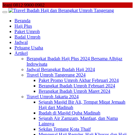
Skip
Jeani 0812 9900 0902
to
content
Beranda
Haji Plus
Paket Umroh
Badal Umroh
Jadwal
Peluang Usaha
Artikel
Berangkat Ibadah Haji Plus 2024 Bersama Alhijaz
Indowisata
Jadwal Berangkat Ibadah Haji 2024
Travel Umroh Tangerang 2024
Paket Promo Umroh Akbar Februari 2024
Berangkat Ibadah Umroh Februari 2024
Berangkat Ibadah Umroh Maret 2024
Travel Umroh Jakarta 2024
Sejarah Masjid Bir Ali, Tempat Miqat Jemaah
Haji dari Madinah
Ibadah di Masjid Quba Madinah
Sejarah Air Zamzam, Manfaat, dan Nama
Lainnya
Sekilas Tentang Kota Thaif
Mengenal Haji Reguler, Haji Khusus dan Haji