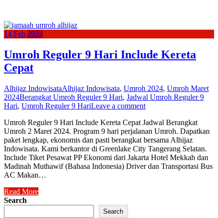
14
Feb
2024
Umroh Reguler 9 Hari Include Kereta
Cepat
Alhijaz Indowisata
Alhijaz Indowisata
,
Umroh 2024
,
Umroh Maret
2024
Berangkat Umroh Reguler 9 Hari
,
Jadwal Umroh Reguler 9
Hari
,
Umroh Reguler 9 Hari
Leave a comment
Umroh Reguler 9 Hari Include Kereta Cepat Jadwal Berangkat
Umroh 2 Maret 2024. Program 9 hari perjalanan Umroh. Dapatkan
paket lengkap, ekonomis dan pasti berangkat bersama Alhijaz
Indowisata. Kami berkantor di Greenlake City Tangerang Selatan.
Include Tiket Pesawat PP Ekonomi dari Jakarta Hotel Mekkah dan
Madinah Muthawif (Bahasa Indonesia) Driver dan Transportasi Bus
AC Makan…
Read More
Search
Search