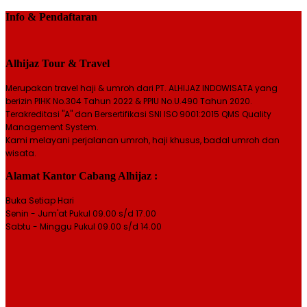
Info & Pendaftaran
Alhijaz Tour & Travel
Merupakan travel haji & umroh dari PT. ALHIJAZ INDOWISATA yang
berizin PIHK No.304 Tahun 2022 & PPIU No.U.490 Tahun 2020.
Terakreditasi "A" dan Bersertifikasi SNI ISO 9001:2015 QMS Quality
Management System.
Kami melayani perjalanan umroh, haji khusus, badal umroh dan
wisata.
Alamat Kantor Cabang Alhijaz :
Buka Setiap Hari
Senin - Jum'at Pukul 09.00 s/d 17.00
Sabtu - Minggu Pukul 09.00 s/d 14.00