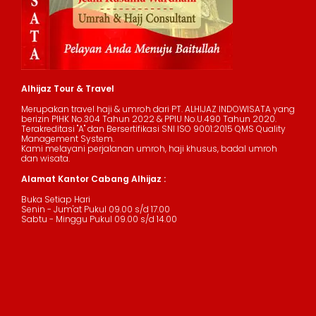
Alhijaz Tour & Travel
Merupakan travel haji & umroh dari PT. ALHIJAZ INDOWISATA yang
berizin PIHK No.304 Tahun 2022 & PPIU No.U.490 Tahun 2020.
Terakreditasi "A" dan Bersertifikasi SNI ISO 9001:2015 QMS Quality
Management System.
Kami melayani perjalanan umroh, haji khusus, badal umroh
dan wisata.
Alamat Kantor Cabang Alhijaz :
Buka Setiap Hari
Senin - Jum'at Pukul 09.00 s/d 17.00
Sabtu - Minggu Pukul 09.00 s/d 14.00