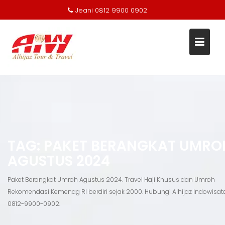
Jeani 0812 9900 0902
Skip
to
content
TAG:
PAKET BERANGKAT UMRO
AGUSTUS 2024
Paket Berangkat Umroh Agustus 2024. Travel Haji Khusus dan Umroh
Rekomendasi Kemenag RI berdiri sejak 2000. Hubungi Alhijaz Indowisat
0812-9900-0902.