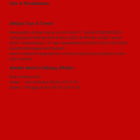
Info & Pendaftaran
Alhijaz Tour & Travel
Merupakan travel haji & umroh dari PT. ALHIJAZ INDOWISATA
yang berizin PIHK No.304 Tahun 2022 & PPIU No.U.490 Tahun
2020. Terakreditasi "A" dan Bersertifikasi SNI ISO 9001:2015 QMS
Quality Management System.
Kami melayani perjalanan umroh, haji khusus, badal umroh
dan wisata.
Alamat Kantor Cabang Alhijaz :
Buka Setiap Hari
Senin - Jum'at Pukul 09.00 s/d 17.00
Sabtu - Minggu Pukul 09.00 s/d 14.00