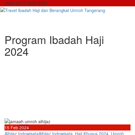
Skip
Jeani 0812 9900 0902
to
content
Program Ibadah Haji
2024
15
Feb
2024
Alhijaz Indowisata
Alhijaz Indowisata
,
Haji Khusus 2024
,
Umroh