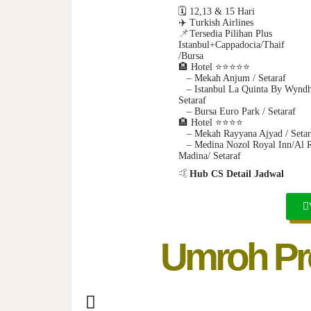
🗓️ 12,13 & 15 Hari
✈️ Turkish Airlines
📌
Tersedia Pilihan Plus
Istanbul+Cappadocia/Thaif
/Bursa
🏨
Hotel
⭐️⭐️⭐️⭐️⭐
– Mekah Anjum / Setaraf
– Istanbul La Quinta By Wynd
Setaraf
– Bursa Euro Park / Setaraf
🏨
Hotel
⭐️⭐️⭐️⭐️
– Mekah Rayyana Ajyad / Setar
– Medina Nozol Royal Inn/Al R
Madina/ Setaraf
🤙
Hub CS Detail Jadwal
Umroh Pr