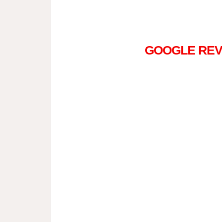
GOOGLE REV
" Ingi
Umr
Hikm
Me