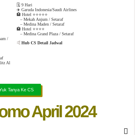
🗓️ 9 Hari
✈️ Garuda Indonesia/Saudi Airlines
🏨
Hotel
⭐️⭐️⭐️⭐️⭐
– Mekah Anjum / Setaraf
– Medina Maden / Setaraf
🏨
Hotel
⭐️⭐️⭐️⭐️
– Medina Grand Plaza / Setaraf
ham /
🤙
Hub CS Detail Jadwal
af
itz Al
Yuk Tanya Ke CS
omo April 2024