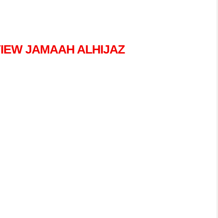
IEW JAMAAH ALHIJAZ
n Merasakan
oh Penuh
ah Seperti
reka? "