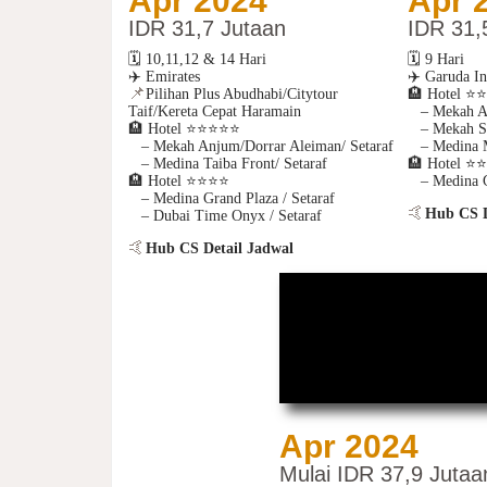
Apr 2024
Apr 
IDR 31,7 Jutaan
IDR 31,
🗓️ 10,11,12 & 14 Hari
🗓️ 9 Hari
✈️ Emirates
✈️ Garuda In
📌
Pilihan Plus Abudhabi/Citytour
🏨
Hotel
⭐️⭐
Taif/Kereta Cepat Haramain
– Mekah An
🏨
Hotel
⭐️⭐️⭐️⭐️⭐
– Mekah Sof
– Mekah Anjum/Dorrar Aleiman/ Setaraf
– Medina Ma
– Medina Taiba Front/ Setaraf
🏨
Hotel
⭐️⭐️
🏨
Hotel
⭐️⭐️⭐️⭐️
– Medina Gr
– Medina Grand Plaza / Setaraf
🤙
Hub CS D
– Dubai Time Onyx / Setaraf
🤙
Hub CS Detail Jadwal
Apr 2024
Mulai IDR 37,9 Jutaa