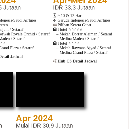
2024
Apr-Mei 2024
5 Jutaan
IDR 33,3 Jutaan
🗓️ 9,10 & 12 Hari
donesia/Saudi Airlines
✈️ Garuda Indonesia/Saudi Airlines
🚝
️⭐️⭐️⭐
Pilihan Kereta Cepat
jum / Setaraf
🏨
Hotel
⭐️⭐️⭐️⭐️⭐
wah Royale Orchid / Setaraf
– Mekah Dorrar Aleiman / Setaraf
den / Setaraf
– Medina Maden / Setaraf
⭐️⭐️
🏨
Hotel
⭐️⭐️⭐️⭐️
and Plaza / Setaraf
– Mekah Rayyana Ajyad / Setaraf
– Medina Grand Plaza / Setaraf
etail Jadwal
🤙
Hub CS Detail Jadwal
Apr 2024
n
Mulai IDR 30,9 Jutaan