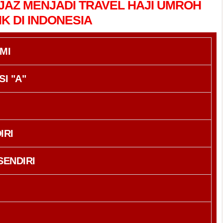
JAZ MENJADI TRAVEL HAJI UMROH
K DI INDONESIA
MI
I "A"
IRI
SENDIRI