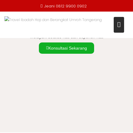
Jeani 0812 9900 0902
TRAVEL UMROH & HAJI AKREDITASI "A"
PT. ALHIJAZ INDOWISATA
Melayani setulus hati dan sepenuh hati
Konsultasi Sekarang