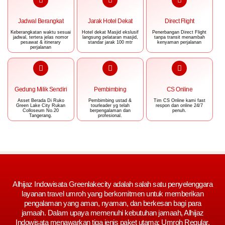
Jadwal Berangkat
Jarak Hotel Dekat
Direct Flight
Keberangkatan waktu sesuai
Hotel dekat Masjid ekslusif
Penerbangan Direct Flight
jadwal, tertera jelas nomor
langsung pelataran masjid,
tanpa transit menambah
pesawat & itinerary
standar jarak 100 mtr
kenyaman perjalanan
perjalanan
Gedung Milik Sendiri
Pembimbing
CS Online
Asset Berada Di Ruko
Pembimbing ustad &
Tim CS Online kami fast
Green Lake City Rukan
tourleader yg telah
respon dan online 24/7
Colloseum No.20
berpengalaman dan
penuh.
Tangerang.
profesional.
Alhijaz Indowisata Greenlakecity adalah salah satu penyelenggara
layanan travel umroh yang berkomitmen untuk memberikan
pengalaman yang aman, nyaman, dan berkesan bagi para
jamaah. Dalam upaya memenuhi kebutuhan jamaah, Alhijaz
Indowisata menawarkan tiga jenis paket utama: Umroh Regular,