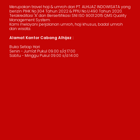
Merupakan travel haji & umroh dari PT. ALHIJAZ INDOWISATA yang
berizin PIHK No.304 Tahun 2022 & PPIU No.U.490 Tahun 2020.
Terakreditasi "A" dan Bersertifikasi SNI ISO 9001:2015 QMS Quality
Management System.
Kami melayani perjalanan umroh, haji khusus, badal umroh
dan wisata.
Alamat Kantor Cabang Alhijaz :
Buka Setiap Hari
Senin - Jum'at Pukul 09.00 s/d 17.00
Sabtu - Minggu Pukul 09.00 s/d 14.00