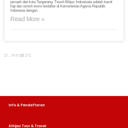
jamaah dari kota Tangerang. Travel Alhijaz Indowisata adalah travel
haji dan umroh resmi terdaftar di Kementerian Agama Republik
Indonesia dengan…
Read More »
1
…
18
19
20
21
Info & Pendaftaran
Alhijaz Tour & Travel