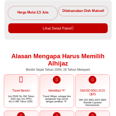
Dilaksanakan Oleh Mutowif
Harga Mulai 2,5 Juta
Lihat Detail Paket
Alasan Mengapa Harus Memilih
Alhijaz
Berdiri Sejak Tahun 2000, 26 Tahun Melayani
Travel Berizin
Akreditasi "A"
SNI ISO 9001:2015
QMS
Izin PIHK No.304 Tahun
Travel Alhijaz sebagai biro
2022 dan Izin PPIU
perjalanan haji umroh
SNI ISO 9001:2015 QMS
No.U.490 Tahun 2020.
dengan predikat "A".
Standar Layanan
Internasional.